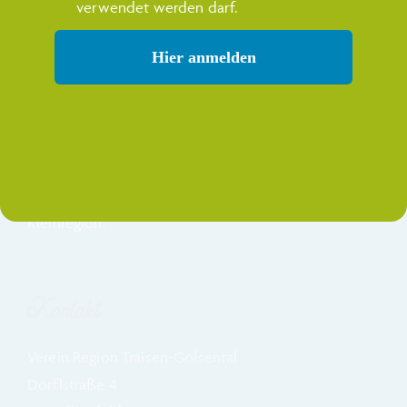
und ca. 17.000 Einwohner.
verwendet werden darf.
Hier anmelden
Klima – und Energie-Modellregion
Die Klima- und Energie-Modellregion (KEM) Traisen-
Gölsental wurde
2021 a
ls Projekt der Kleinregion
gegründet und umfasst alle 11 Gemeinden der
Kleinregion.
Kontakt
Verein Region Traisen-Gölsental
Dörflstraße 4