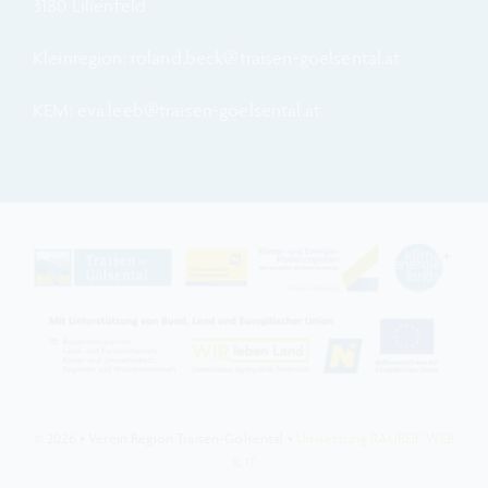
3180 Lilienfeld
Kleinregion: roland.beck@traisen-goelsental.at
KEM: eva.leeb@traisen-goelsental.at
© 2026 • Verein Region Traisen-Gölsental •
Umsetzung RAUREIF WEB
& IT