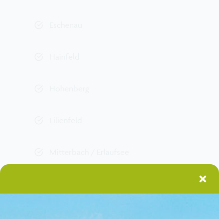
Marktplatz Traisen Gölsental
Eschenau
Mitfahrbörse
Hainfeld
Hohenberg
Lilienfeld
Mitterbach / Erlaufsee
Ramsau