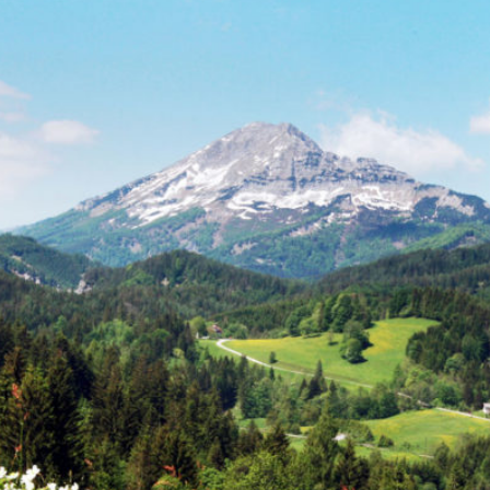
Rohrbach / Gölsen
St. Aegyd / Neuwalde
Türnitz
Wilhelmsburg
Stellenangebote in
Türnitz