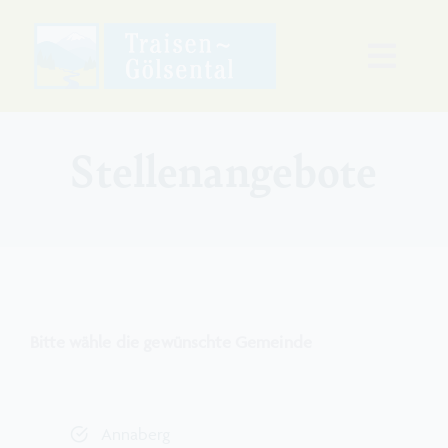
Zum
Inhalt
Toggl
springen
Naviga
Freizeit & Wohnen
Stellenangebote
Ausbildung & Arbeit
Klima & Energie
Lebenslagen
Bitte wähle die gewünschte Gemeinde
Regionalmanagement
Annaberg