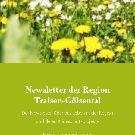
Kleinzell
2 Kindergartengruppen
(ab 2 Jahren)
Lilienfeld
Newsletter der Region
Traisen-Gölsental
6 Kindergartengruppen
(ab 2 Jahren)
Der Newsletter über das Leben in der Region
und deren Klimaschutzprojekte
1 TBE (ab 0 Jahren)
News, Tipps und Events