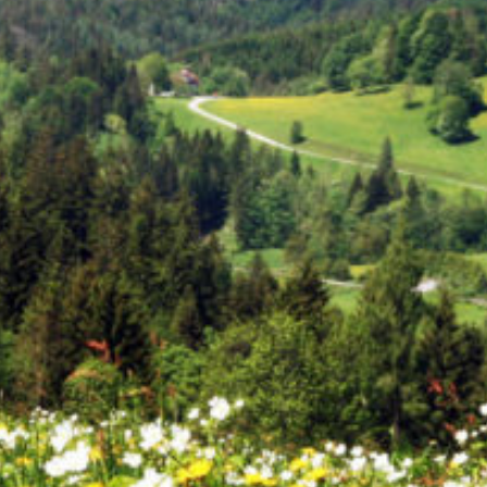
Hainfeld
7 Kindergartengruppen
(ab 2 Jahren)
1 TBE (ab 0 Jahren)
Hohenberg
3 Kindergartengruppen
(ab 2 Jahren)
1 TBE (ab 0 Jahren)