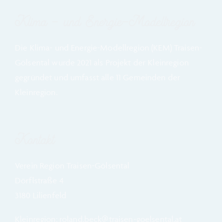
Klima – und Energie-Modellregion
Die Klima- und Energie-Modellregion (KEM) Traisen-
Gölsental wurde
2021 a
ls Projekt der Kleinregion
gegründet und umfasst alle 11 Gemeinden der
Kleinregion.
Kontakt
Verein Region Traisen-Gölsental
Dörflstraße 4
3180 Lilienfeld
Kleinregion: roland.beck@traisen-goelsental.at