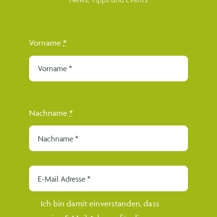
Mitterbach/
Vorname
*
Erlaufsee
1 Kindergartengruppen
(ab 2 Jahren)
Nachname
*
Ramsau
1 Kindergartengruppen
(ab 2 Jahren)
Ich bin damit einverstanden, dass