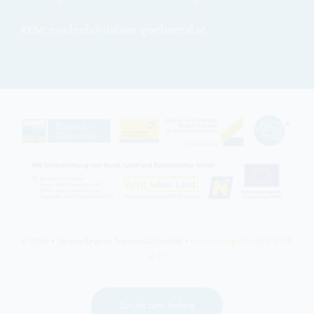
KEM: eva.leeb@traisen-goelsental.at
© 2026 • Verein Region Traisen-Gölsental •
Umsetzung RAUREIF WEB
& IT
Zurück zum Anfang