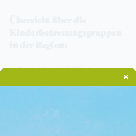
Übersicht über die
Kinderbetreuungsgruppen
in der Region:
Wenn in der eigenen Gemeinde keine
Betreuungsmöglichkeit für Kinder unter zwei Jahren
besteht, können Kinder in anderen
Mitgliedsgemeinden der Kleinregion mit einer TBE
(Tagesbetreuungseinrichtung für Kinder) betreut
werden. Bitte wenden Sie sich dazu an ihre
Wohnortgemeinde.