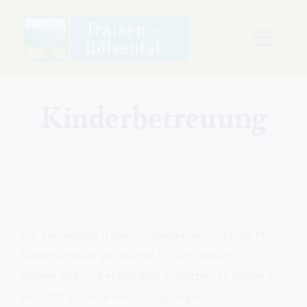
Zum
Inhalt
Toggl
springen
Naviga
Freizeit & Wohnen
Kinderbetreuung
Ausbildung & Arbeit
Klima & Energie
Lebenslagen
Die Kleinregion Traisen-Gölsental versucht die NÖ-
Kinderbetreuungsinitiative für die Familien in
unserer Region bestmöglich zu nutzen. So wurde im
Regionalmanagement
Jahr 2022 als erste und einzige Region in