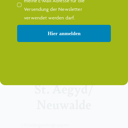
meine E-Mail Adresse für die
1 TBE (ab 0 Jahren)
Versendung der Newsletter
verwendet werden darf.
Rohrbach/ Gölsen
Hier anmelden
3 Kindergartengruppen
(ab 2 Jahren)
St. Aegyd/
Neuwalde
3 Kindergartengruppen