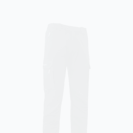
Marktplatz Traisen Gölsental
Mitfahrbörse