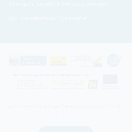
Kleinregion: roland.beck@traisen-goelsental.at
KEM: eva.leeb@traisen-goelsental.at
© 2026 • Verein Region Traisen-Gölsental •
Umsetzung RAUREIF WEB
& IT