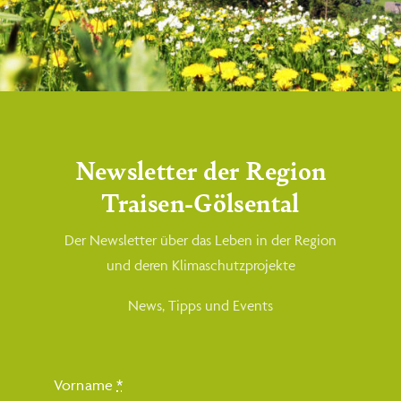
Call us today at
(555) 802-1234
Request a Quote
Newsletter der Region
Aliquam dictum amet blandit efficitur.
Traisen-Gölsental
Der Newsletter über das Leben in der Region
und deren Klimaschutzprojekte
News, Tipps und Events
Kleinregion
Vorname
*