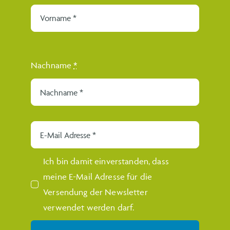
Die Kleinregion Traisen-Gölsental wurde 2004 als
Verein gegründet und umfasst zurzeit 11 Gemeinden
und ca. 17.000 Einwohner.
Nachname
*
Klima – und Energie-Modellregion
Die Klima- und Energie-Modellregion (KEM) Traisen-
Gölsental wurde
2021 a
ls Projekt der Kleinregion
gegründet und umfasst alle 11 Gemeinden der
Kleinregion.
Ich bin damit einverstanden, dass
meine E-Mail Adresse für die
Versendung der Newsletter
Kontakt
verwendet werden darf.