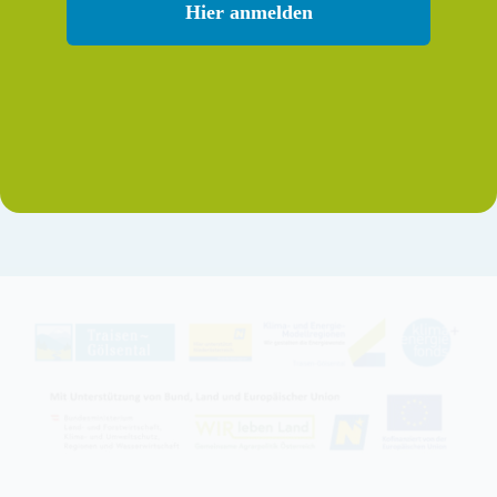
Verein Region Traisen-Gölsental
Hier anmelden
Dörflstraße 4
3180 Lilienfeld
Kleinregion: roland.beck@traisen-goelsental.at
KEM: eva.leeb@traisen-goelsental.at