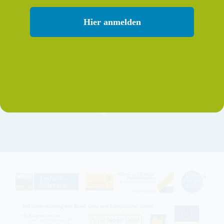
Kontakt
Hier anmelden
Verein Region Traisen-Gölsental
Dörflstraße 4
3180 Lilienfeld
Kleinregion: roland.beck@traisen-goelsental.at
KEM: eva.leeb@traisen-goelsental.at