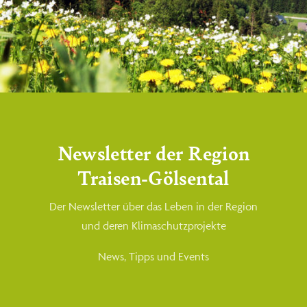
consultation
.
Call us today at
(555) 802-1234
Request a Quote
Newsletter der Region
Traisen-Gölsental
Aliquam dictum amet blandit efficitur.
Der Newsletter über das Leben in der Region
und deren Klimaschutzprojekte
News, Tipps und Events