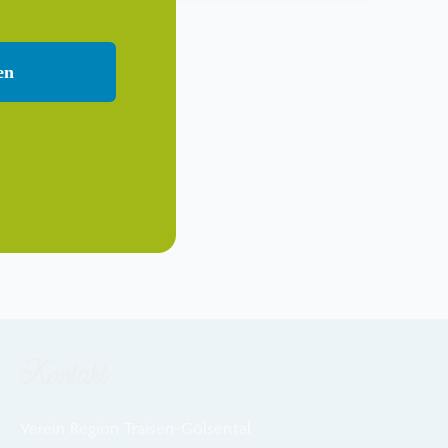
en
Kontakt
Verein Region Traisen-Gölsental