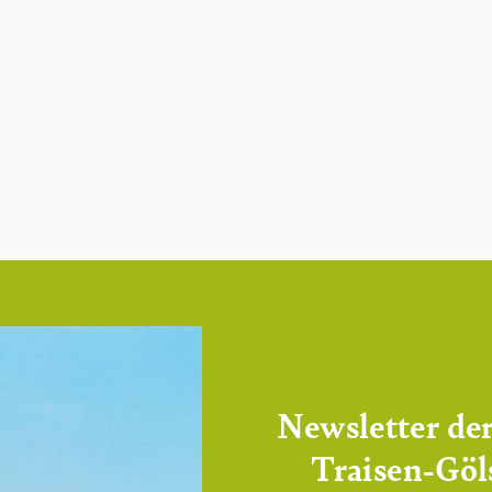
Newsletter de
Traisen-Göl