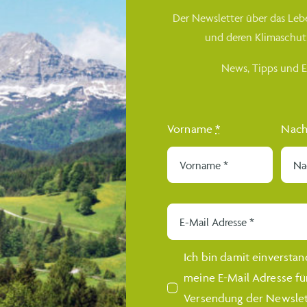
Der Newsletter über das Leb
und deren Klimaschut
News, Tipps und 
Vorname
*
Nac
Ich bin damit einverstan
meine E-Mail Adresse fü
Versendung der Newslet