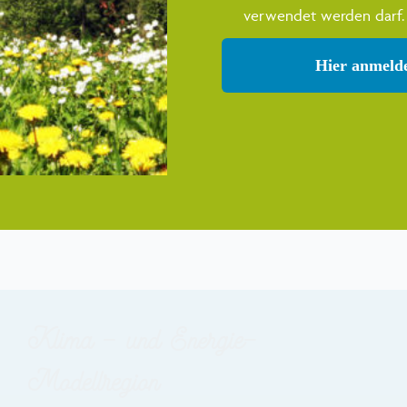
verwendet werden darf.
Hier anmeld
Anbieters
Klima – und Energie-
Modellregion