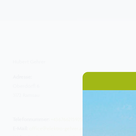
Hubert Gehrer
Adresse:
Oberdörfl 6
3172 Ramsau
Telefonnummer:
+436766215925
E-Mail:
office@elektro-gehrer.at