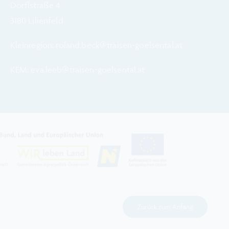
Dörflstraße 4
3180 Lilienfeld
Kleinregion: roland.beck@traisen-goelsental.at
KEM: eva.leeb@traisen-goelsental.at
Zurück zum Anfang