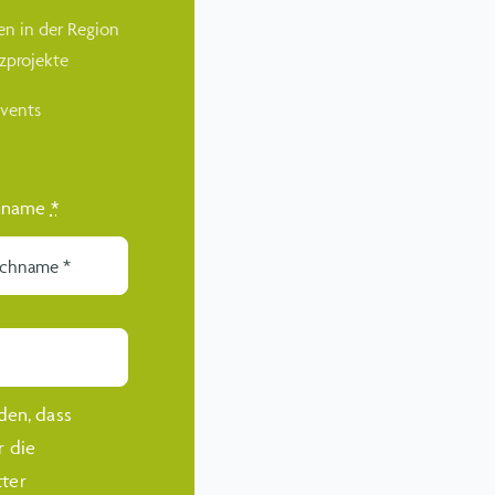
en in der Region
zprojekte
Events
hname
*
den, dass
r die
ter