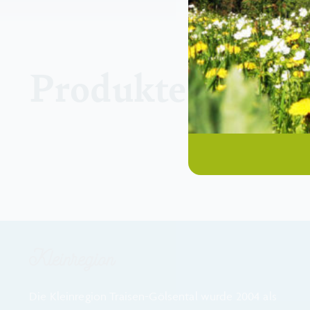
Produkte dieses 
Kleinregion
Die Kleinregion Traisen-Gölsental wurde 2004 als