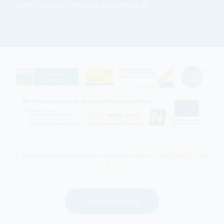
KEM: eva.leeb@traisen-goelsental.at
© 2026 • Verein Region Traisen-Gölsental •
Umsetzung RAUREIF WEB
& IT
Zurück zum Anfang