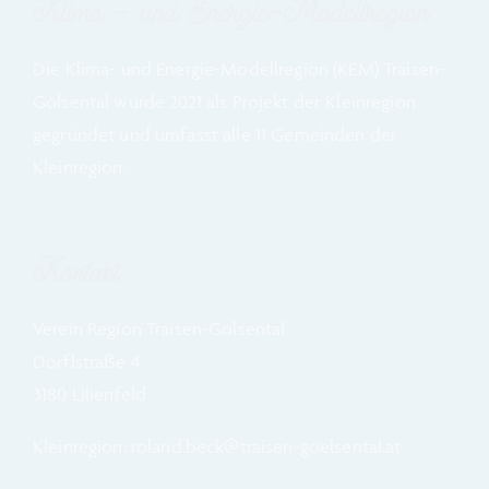
Klima – und Energie-Modellregion
Die Klima- und Energie-Modellregion (KEM) Traisen-
Gölsental wurde
2021 a
ls Projekt der Kleinregion
gegründet und umfasst alle 11 Gemeinden der
Kleinregion.
Kontakt
Verein Region Traisen-Gölsental
Dörflstraße 4
3180 Lilienfeld
Kleinregion: roland.beck@traisen-goelsental.at