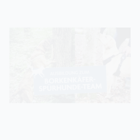
Marktplatz Traisen Gölsental
Mitfahrbörse